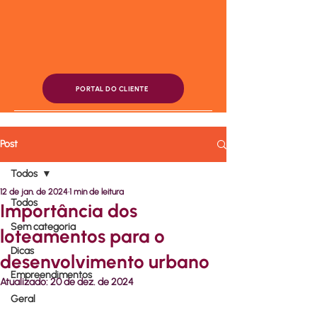
PORTAL DO CLIENTE
Post
Todos
12 de jan. de 2024
1 min de leitura
Todos
Importância dos
Sem categoria
loteamentos para o
Dicas
desenvolvimento urbano
Empreendimentos
Atualizado:
20 de dez. de 2024
Geral